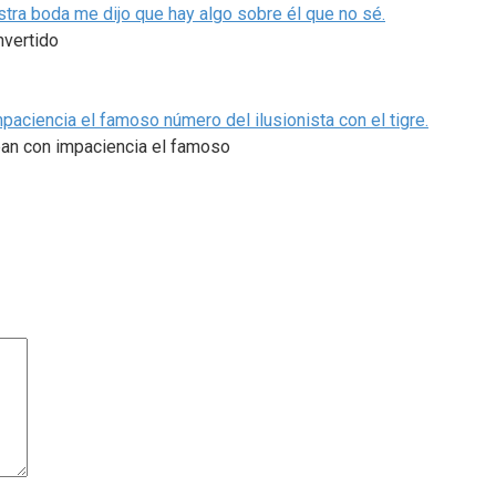
uestra boda me dijo que hay algo sobre él que no sé.
nvertido
aciencia el famoso número del ilusionista con el tigre.
ban con impaciencia el famoso