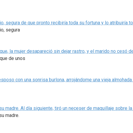
, segura de que pronto recibiría toda su fortuna y lo atribuiría t
io, segura
ue, la mujer desapareció sin dejar rastro, y el marido no cesó d
aque de unos
 esposo con una sonrisa burlona, arrojándome una vieja almohada
adre. Al día siguiente, tiró un neceser de maquillaje sobre la
su madre.