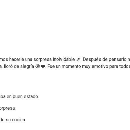
mos hacerle una sorpresa inolvidable 🎉. Después de pensarlo m
a, lloró de alegría 😭❤️. Fue un momento muy emotivo para todo
aba en buen estado.
orpresa.
de su cocina.