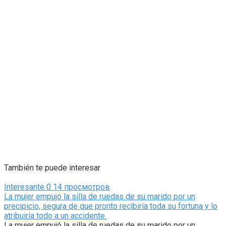
También te puede interesar
Interesante
0
14 просмотров
La mujer empujó la silla de ruedas de su marido por un
precipicio, segura de que pronto recibiría toda su fortuna y lo
atribuiría todo a un accidente.
La mujer empujó la silla de ruedas de su marido por un