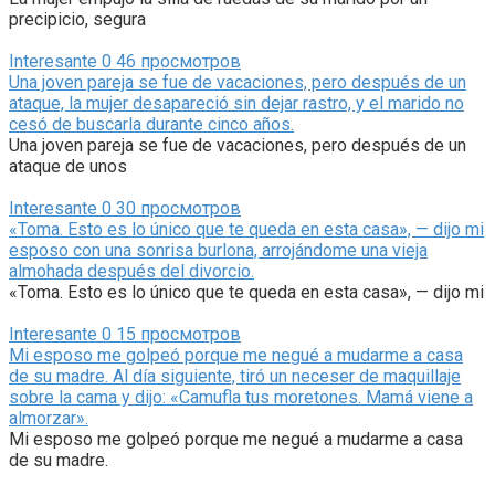
precipicio, segura
Interesante
0
46 просмотров
Una joven pareja se fue de vacaciones, pero después de un
ataque, la mujer desapareció sin dejar rastro, y el marido no
cesó de buscarla durante cinco años.
Una joven pareja se fue de vacaciones, pero después de un
ataque de unos
Interesante
0
30 просмотров
«Toma. Esto es lo único que te queda en esta casa», — dijo mi
esposo con una sonrisa burlona, arrojándome una vieja
almohada después del divorcio.
«Toma. Esto es lo único que te queda en esta casa», — dijo mi
Interesante
0
15 просмотров
Mi esposo me golpeó porque me negué a mudarme a casa
de su madre. Al día siguiente, tiró un neceser de maquillaje
sobre la cama y dijo: «Camufla tus moretones. Mamá viene a
almorzar».
Mi esposo me golpeó porque me negué a mudarme a casa
de su madre.