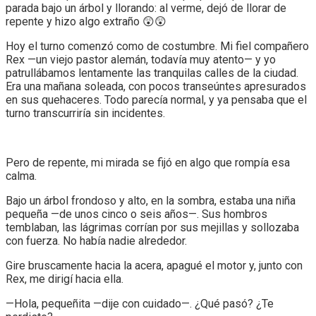
parada bajo un árbol y llorando: al verme, dejó de llorar de
repente y hizo algo extraño 😲😲
Hoy el turno comenzó como de costumbre. Mi fiel compañero
Rex —un viejo pastor alemán, todavía muy atento— y yo
patrullábamos lentamente las tranquilas calles de la ciudad.
Era una mañana soleada, con pocos transeúntes apresurados
en sus quehaceres. Todo parecía normal, y ya pensaba que el
turno transcurriría sin incidentes.
Pero de repente, mi mirada se fijó en algo que rompía esa
calma.
Bajo un árbol frondoso y alto, en la sombra, estaba una niña
pequeña —de unos cinco o seis años—. Sus hombros
temblaban, las lágrimas corrían por sus mejillas y sollozaba
con fuerza. No había nadie alrededor.
Gire bruscamente hacia la acera, apagué el motor y, junto con
Rex, me dirigí hacia ella.
—Hola, pequeñita —dije con cuidado—. ¿Qué pasó? ¿Te