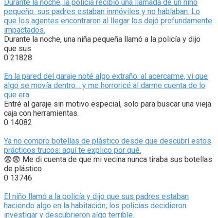
Durante la noche, la policía recibió una llamada de un niño
pequeño: sus padres estaban inmóviles y no hablaban. Lo
que los agentes encontraron al llegar los dejó profundamente
impactados.
Durante la noche, una niña pequeña llamó a la policía y dijo
que sus
0
21828
En la pared del garaje noté algo extraño: al acercarme, vi que
algo se movía dentro… y me horroricé al darme cuenta de lo
que era.
Entré al garaje sin motivo especial, solo para buscar una vieja
caja con herramientas.
0
14082
Ya no compro botellas de plástico desde que descubrí estos
prácticos trucos: aquí te explico por qué.
😨😨 Me di cuenta de que mi vecina nunca tiraba sus botellas
de plástico
0
13746
El niño llamó a la policía y dijo que sus padres estaban
haciendo algo en la habitación; los policías decidieron
investigar y descubrieron algo terrible.