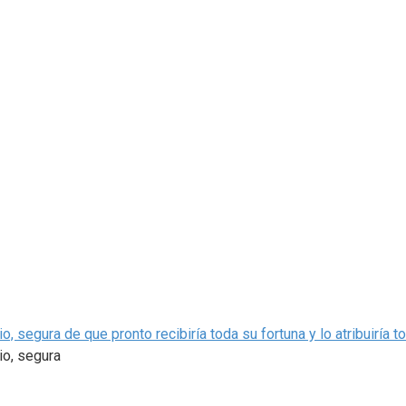
, segura de que pronto recibiría toda su fortuna y lo atribuiría t
io, segura