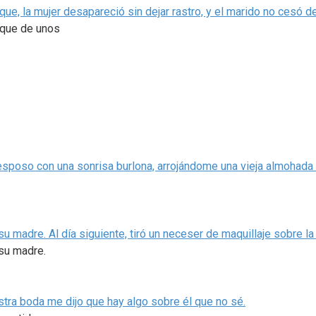
ue, la mujer desapareció sin dejar rastro, y el marido no cesó d
aque de unos
 esposo con una sonrisa burlona, arrojándome una vieja almohada
adre. Al día siguiente, tiró un neceser de maquillaje sobre la
su madre.
uestra boda me dijo que hay algo sobre él que no sé.