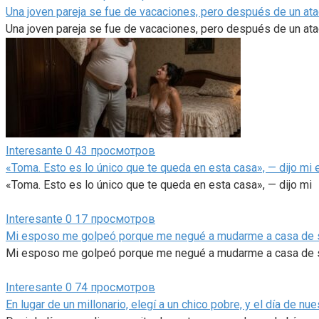
Una joven pareja se fue de vacaciones, pero después de un ataq
Una joven pareja se fue de vacaciones, pero después de un at
Interesante
0
43 просмотров
«Toma. Esto es lo único que te queda en esta casa», — dijo mi
«Toma. Esto es lo único que te queda en esta casa», — dijo mi
Interesante
0
17 просмотров
Mi esposo me golpeó porque me negué a mudarme a casa de su m
Mi esposo me golpeó porque me negué a mudarme a casa de 
Interesante
0
74 просмотров
En lugar de un millonario, elegí a un chico pobre, y el día de n