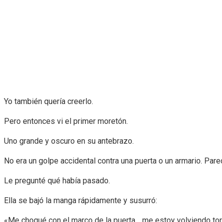
Yo también quería creerlo.
Pero entonces vi el primer moretón.
Uno grande y oscuro en su antebrazo.
No era un golpe accidental contra una puerta o un armario. Pa
Le pregunté qué había pasado.
Ella se bajó la manga rápidamente y susurró:
«Me choqué con el marco de la puerta… me estoy volviendo tor