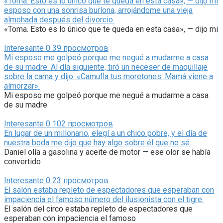
«Toma. Esto es lo único que te queda en esta casa», — dijo mi
esposo con una sonrisa burlona, arrojándome una vieja
almohada después del divorcio.
«Toma. Esto es lo único que te queda en esta casa», — dijo mi
Interesante
0
39 просмотров
Mi esposo me golpeó porque me negué a mudarme a casa
de su madre. Al día siguiente, tiró un neceser de maquillaje
sobre la cama y dijo: «Camufla tus moretones. Mamá viene a
almorzar».
Mi esposo me golpeó porque me negué a mudarme a casa
de su madre.
Interesante
0
102 просмотров
En lugar de un millonario, elegí a un chico pobre, y el día de
nuestra boda me dijo que hay algo sobre él que no sé.
Daniel olía a gasolina y aceite de motor — ese olor se había
convertido
Interesante
0
23 просмотров
El salón estaba repleto de espectadores que esperaban con
impaciencia el famoso número del ilusionista con el tigre.
El salón del circo estaba repleto de espectadores que
esperaban con impaciencia el famoso