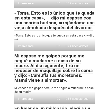
Interesante
0
52 просмотров
«Toma. Esto es lo único que te queda
en esta casa», — dijo mi esposo con
una sonrisa burlona, arrojándome una
vieja almohada después del divorcio.
«Toma. Esto es lo único que te queda en esta casa», — dijo
mi
Interesante
0
24 просмотров
Mi esposo me golpeó porque me
negué a mudarme a casa de su
madre. Al día siguiente, tiró un
neceser de maquillaje sobre la cama
y dijo: «Camufla tus moretones.
Mamá viene a almorzar».
Mi esposo me golpeó porque me negué a mudarme a casa
de su madre.
Interesante
0
86 просмотров
En lugar de un millonario, elegí a un