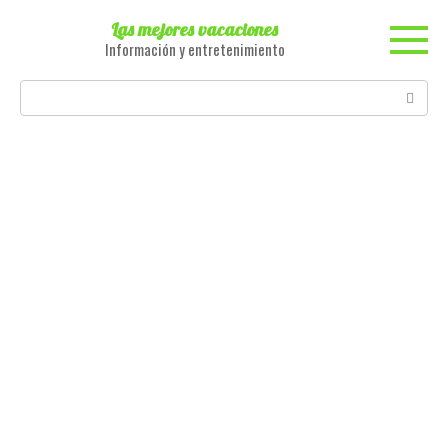
Skip
Las mejores vacaciones
to
Información y entretenimiento
content
Search: