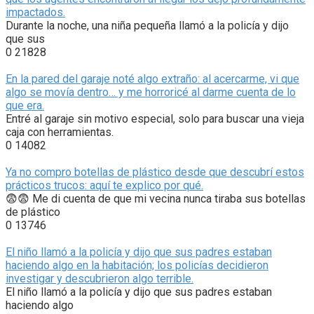
impactados.
Durante la noche, una niña pequeña llamó a la policía y dijo
que sus
0
21828
En la pared del garaje noté algo extraño: al acercarme, vi que
algo se movía dentro… y me horroricé al darme cuenta de lo
que era.
Entré al garaje sin motivo especial, solo para buscar una vieja
caja con herramientas.
0
14082
Ya no compro botellas de plástico desde que descubrí estos
prácticos trucos: aquí te explico por qué.
😨😨 Me di cuenta de que mi vecina nunca tiraba sus botellas
de plástico
0
13746
El niño llamó a la policía y dijo que sus padres estaban
haciendo algo en la habitación; los policías decidieron
investigar y descubrieron algo terrible.
El niño llamó a la policía y dijo que sus padres estaban
haciendo algo