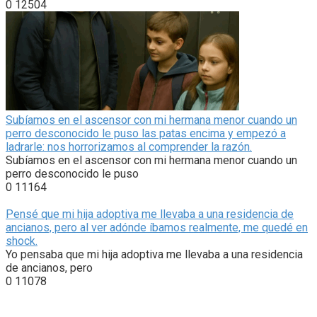
0
12504
Subíamos en el ascensor con mi hermana menor cuando un
perro desconocido le puso las patas encima y empezó a
ladrarle: nos horrorizamos al comprender la razón.
Subíamos en el ascensor con mi hermana menor cuando un
perro desconocido le puso
0
11164
Pensé que mi hija adoptiva me llevaba a una residencia de
ancianos, pero al ver adónde íbamos realmente, me quedé en
shock.
Yo pensaba que mi hija adoptiva me llevaba a una residencia
de ancianos, pero
0
11078