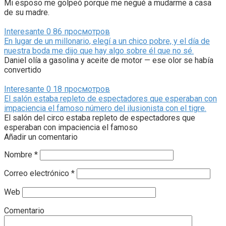
Mi esposo me golpeó porque me negué a mudarme a casa
de su madre.
Interesante
0
86 просмотров
En lugar de un millonario, elegí a un chico pobre, y el día de
nuestra boda me dijo que hay algo sobre él que no sé.
Daniel olía a gasolina y aceite de motor — ese olor se había
convertido
Interesante
0
18 просмотров
El salón estaba repleto de espectadores que esperaban con
impaciencia el famoso número del ilusionista con el tigre.
El salón del circo estaba repleto de espectadores que
esperaban con impaciencia el famoso
Añadir un comentario
Nombre
*
Correo electrónico
*
Web
Comentario