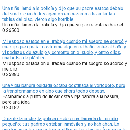
Una niña llamó a la policía y dijo que su padre estaba debajo
del suelo: cuando los agentes empezaron a levantar las
tablas del piso, vieron algo horrible.
Una niña llamó a la policía y dijo que su padre estaba bajo el
0
26560
Mi esposo estaba en el trabajo cuando mi suegro se acercó y
me dijo que quería mostrarme algo en el baño: entré al baño y
vi pedazos de azulejo y cemento en el suelo, y entre ellos,
una bolsa de plástico.
Mi esposo estaba en el trabajo cuando mi suegro se acercó y
me dijo
0
25880
Una vieja bañera oxidada estaba destinada al vertedero, pero
la transformamos en algo que ahora todos desean.
Estábamos a punto de llevar esta vieja bañera a la basura,
pero una idea
0
23187
Durante la noche, la policía recibió una llamada de un niño
pequeño: sus padres estaban inmóviles y no hablaban. Lo
que los agentes encontraron al llegar los dejó profundamente