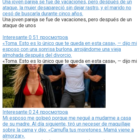
Una joven pareja se fue de vacaciones, pero después de un
ataque, la mujer desapareció sin dejar rastro, y el marido no
cesó de buscarla durante cinco años.
Una joven pareja se fue de vacaciones, pero después de un
ataque de unos
Interesante
0
51 просмотров
«Toma. Esto es lo único que te queda en esta casa», — dijo mi
esposo con una sonrisa burlona, arrojándome una vieja
almohada después del divorcio.
«Toma. Esto es lo único que te queda en esta casa», — dijo mi
Interesante
0
24 просмотров
Mi esposo me golpeó porque me negué a mudarme a casa
de su madre. Al día siguiente, tiró un neceser de maquillaje
sobre la cama y dijo: «Camufla tus moretones. Mamá viene a
almorzar».